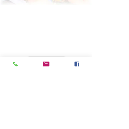
Accès Membres
bbbjazz31@gmail.com
31620 Labastide Saint-Sernin
© 2019 by Bohemian Big Band